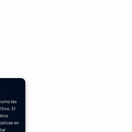
 como las
tivo. El
datos
 únicas en
tar