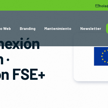
hola
ño Web
Branding
Mantenimiento
Newsletter
nexión
 ·
ón FSE+