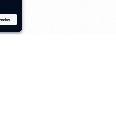
encias
Servicios
*
Desarrollo web
Branding
*
Marketing digital
Mantenimiento