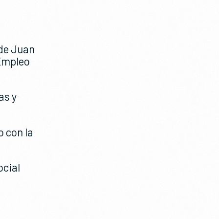
 de Juan
 Empleo
as y
o con la
ocial